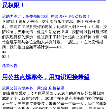
员权限！
相信对于很多人来说，这个春节永生难忘。网上有段子调
侃，年前许了很多美好的愿望，到现在只剩下一个：活着。疫
情凶险，灾难无情，但是生活总要继续，疫情可以暂时阻挡我
们实现目标的脚步，但阻挡不了我们永远向上的精神力量！领
带金融学院与各位金融人共克时艰、一起进步！在此疫情期
间，我们推出金融菁英计划——100...
04
02月
领带公告
用公益点燃寒冬，用知识迎接希望
病毒疫情爆发，传奇巨星陨落，2020年的新春伊始如果归纳
成两个字，就是“难过”。 2019年并不是充满挑战与坚守的最
后一年，关关难过关关过，未来的每一年每一天，我们的悲欢
与苦难并不相通，但我们内心的丰盈却足够相似。 曼德拉说