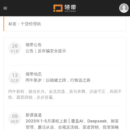
标签：个贷经理岗
领带公告
26
公告｜反诈骗安全提示
01月
领带动态
13
丙午新岁：以稳健之蹄，行致远之路
02月
丙午新程，骏业长兴。金流浩荡，策马奔腾。识途守正，风雨不
惊。愿君蹄稳，步步皆赢。
新课速递
09
2025年1-5月课程上新 | 覆盖AI、Deepseek、财富
06月
管理、廉洁从业、合规反洗钱、渠道营销、投资策略