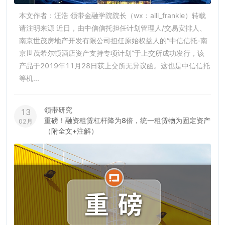
本文作者：汪浩 领带金融学院院长（wx：aili_frankie）转载
请注明来源 近日，由中信信托担任计划管理人/交易安排人、
南京世茂房地产开发有限公司担任原始权益人的“中信信托-南
京世茂希尔顿酒店资产支持专项计划”于上交所成功发行，该
产品于2019年11月28日获上交所无异议函。这也是中信信托
等机...
领带研究
13
重磅！融资租赁杠杆降为8倍，统一租赁物为固定资产
02月
（附全文+注解）