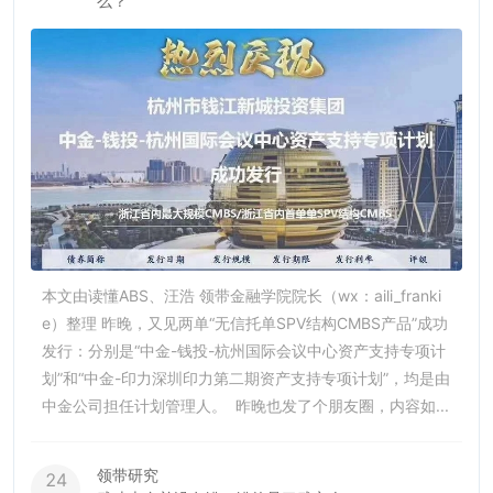
么？
本文由读懂ABS、汪浩 领带金融学院院长（wx：aili_franki
e）整理 昨晚，又见两单“无信托单SPV结构CMBS产品”成功
发行：分别是“中金-钱投-杭州国际会议中心资产支持专项计
划”和“中金-印力深圳印力第二期资产支持专项计划”，均是由
中金公司担任计划管理人。 昨晚也发了个朋友圈，内容如...
领带研究
24