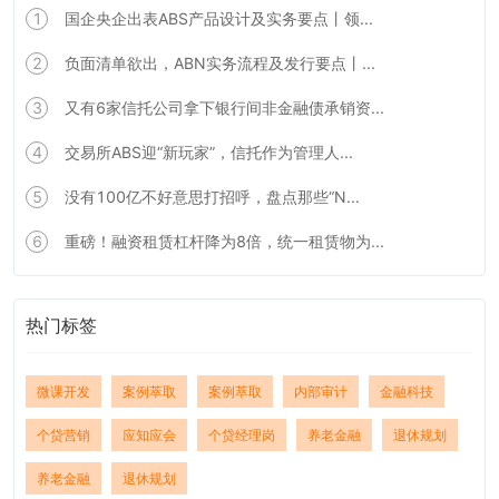
1
国企央企出表ABS产品设计及实务要点丨领...
2
负面清单欲出，ABN实务流程及发行要点丨...
3
又有6家信托公司拿下银行间非金融债承销资...
4
交易所ABS迎“新玩家”，信托作为管理人...
5
没有100亿不好意思打招呼，盘点那些“N...
6
重磅！融资租赁杠杆降为8倍，统一租赁物为...
热门标签
微课开发
案例萃取
案例萃取
内部审计
金融科技
个贷营销
应知应会
个贷经理岗
养老金融
退休规划
养老金融
退休规划