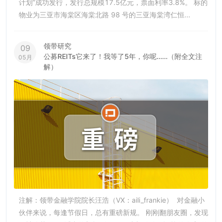
计划”成功发行，发行总规模17.5亿元，票面利率3.8%。 标的
物业为三亚市海棠区海棠北路 98 号的三亚海棠湾仁恒...
领带研究
09
公募REITs它来了！我等了5年，你呢……（附全文注
05月
解）
注解：领带金融学院院长汪浩（VX：aili_frankie） 对金融小
伙伴来说，每逢节假日，总有重磅新规。 刚刚翻朋友圈，发现