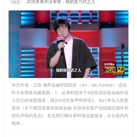
武功本身并没有错，错的是习武之人
09月
本文作者：汪浩 领带金融学院院长（wx：aili_frankie） 话说
昨天有两条劲爆新闻：1、证券时报关于X信托供应链金融作假
上百亿的深度报道，随后X信托发声明辟谣2、央行牵头六部委
发布《关于规范发展供应链金融 支持供应链产业链稳定循环和
优化升级的意见》 首先我们聊证券时报这篇报道，从合规风控
视角...