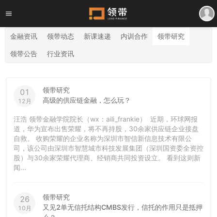
金融资讯
领带动态
新课速递
内训合作
领带研究
领带公告
行业资讯
领带研究
01
高级的供应链金融，怎么玩？
12月
汪浩 领带金融学院院长（wx：aili_frankie） 近期，环球网报
道，华为宣布出售荣耀，将不再持股，30余家供应链企业接盘
自救。 收购荣耀的企业名称为深圳市智信新信息技术有限公
司，该公司由深圳市智慧城市科技发展集团（深圳国资委全资控
股）与30余家荣耀代理商、经销商共同投资设立。 看到这则新
闻...
领带研究
26
又见2单无信托结构CMBS发行，信托的作用只是抵押
10月