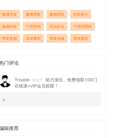
微课开发
案例萃取
案例萃取
内部审计
金融科技
个贷营销
应知应会
个贷经理岗
养老金融
退休规划
养老金融
退休规划
热门评论
Trouble
助力湖北，免费领取100门
评论于
在线课+VIP会员权限！
a
编辑推荐