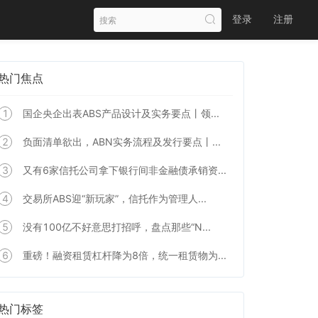
登录
注册
热门焦点
1
国企央企出表ABS产品设计及实务要点丨领...
2
负面清单欲出，ABN实务流程及发行要点丨...
3
又有6家信托公司拿下银行间非金融债承销资...
4
交易所ABS迎“新玩家”，信托作为管理人...
5
没有100亿不好意思打招呼，盘点那些“N...
6
重磅！融资租赁杠杆降为8倍，统一租赁物为...
热门标签