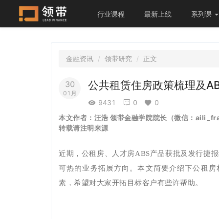
行业课程
最新上线
系列课
金融资讯
领带研究
正文
公共租赁住房政策梳理及AB
30
01月
9431
0
0
本文作者：
汪浩 领带金融学院院长（微信：aili_fra
转载请注明来源
近期，公租房、人才房ABS产品获批及发行捷
可热的业务拓展方向。本文简要介绍下公租房相
素，希望对大家开拓目标客户有些许帮助。