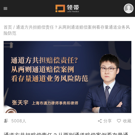
首页
/ 通道方共担赔偿责任？从两则通道赔偿案例看存量通道业务风
险防范
5008人
分享
收藏