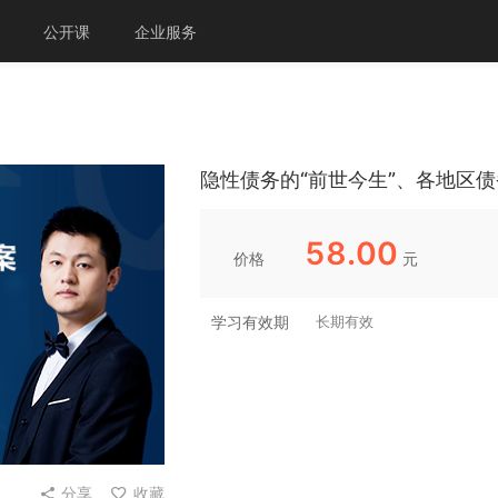
公开课
企业服务
隐性债务的“前世今生”、各地区
58.00
价格
元
学习有效期
长期有效
分享
收藏