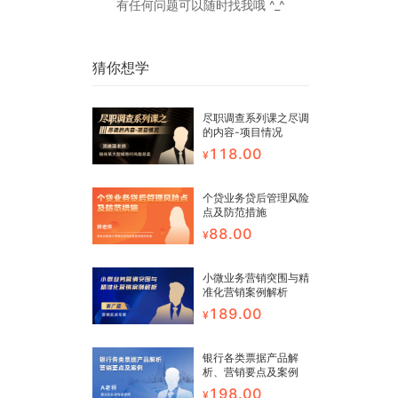
有任何问题可以随时找我哦 ^_^
猜你想学
尽职调查系列课之尽调
的内容-项目情况
118.00
个贷业务贷后管理风险
点及防范措施
88.00
小微业务营销突围与精
准化营销案例解析
189.00
银行各类票据产品解
析、营销要点及案例
198.00